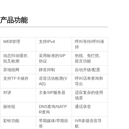
产品功能
WEB管理
支持IPv4
呼叫等待/呼叫保
持
动态抖动缓存、
采用标准的SIP
热线、免打扰、
拍叉检测
协议
留言功能
异地组网
静音抑制
自动升级/配置
支持TF卡储存
语音活动检测(V
呼叫话单查询和
AD)
导出
对讲
主备SIP服务器
适应复杂的使用
场景
振铃组
DNS查询/NATP
通话录音
R查询
彩铃功能
早期媒体/早期应
IVR多级语音导
答
航