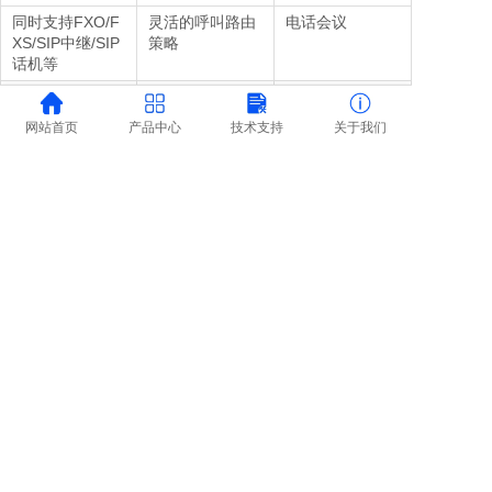
同时支持FXO/F
灵活的呼叫路由
电话会议
XS/SIP中继/SIP
策略
话机等
客服排队
彩铃功能
电话转接
网站首页
产品中心
技术支持
关于我们
支持SNMP/TRO
支持G.711a编码
完美兼容IMS/N
69标准网管协议
GN和主流的软
交换平台
舒适噪声生成(C
自动增益控制
外部代理服务器
NG)
支持创建SIP中
语音带宽优化、
无条件/无应答/
继
加密和压缩
遇忙
呼叫转移(盲转/
三方会议
叫醒服务
询问转)
报警功能
HTTP/TFTP/FT
远程Web功能(可
P 程序升级
靠传输、可上传
下载)